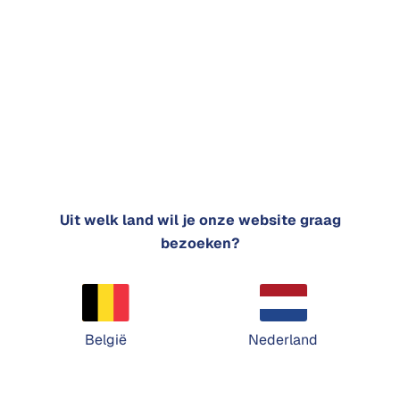
Stel je vraag
Heb je een vraag over zonnepanelen?
Neem dan gerust contact met ons op.
Naam
Uit welk land wil je onze website graag
E-mailadres
bezoeken?
Telefoonnummer
België
Nederland
Bericht