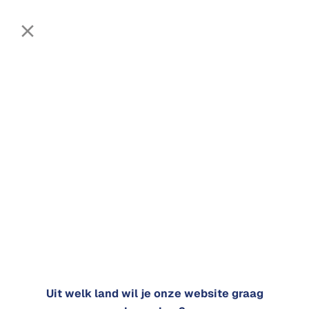
▾
0
0
Websh
Home
|
Webshop
op
Pellets
ervice
Onderh
Houtpellets
oud
Contac
t
Uit welk land wil je onze website graag