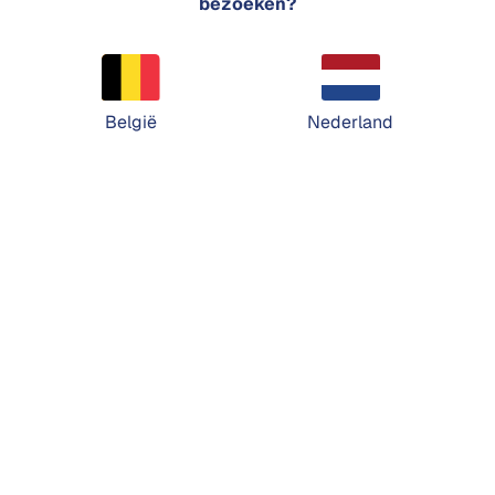
bezoeken?
België
Nederland
Enervro BV
Peerderbaan 58
B-3910 Pelt
BTW BE0822.497.048
Klantenservice
+32 11 643 911
info
enervro.com
Showroom
Dinsdag & donderdag: 09u00 - 17u00
Zaterdag: op afspraak
Enervro BV © 2026