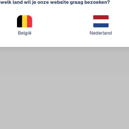
 welk land wil je onze website graag bezoeken?
Klantenservice
+32 11 643 911
België
Nederland
info
enervro.com
7.048