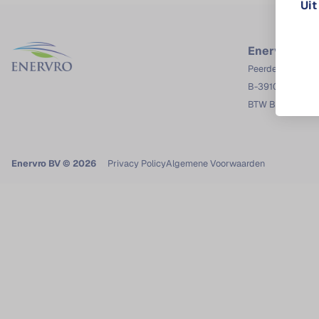
Uit
Enervro BV
Peerderbaan 58
B-3910 Pelt
BTW BE0822.49
Enervro BV © 2026
Privacy Policy
Algemene Voorwaarden