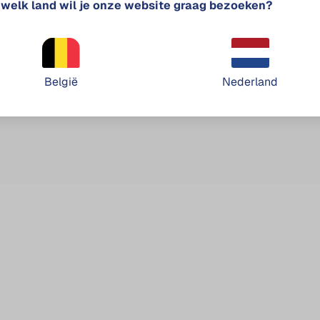
 welk land wil je onze website graag bezoeken?
Klantenservice
+32 11 643 911
België
Nederland
info
enervro.com
7.048