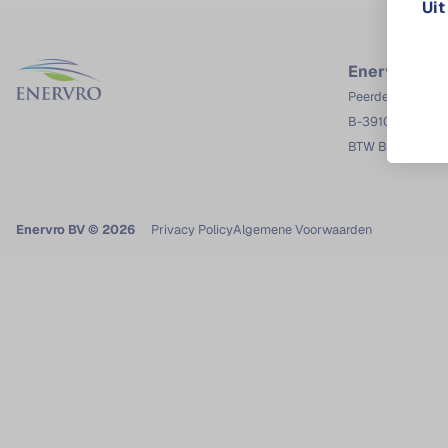
Uit
Enervro BV
Peerderbaan 58
B-3910 Pelt
BTW BE0822.49
Enervro BV © 2026
Privacy Policy
Algemene Voorwaarden